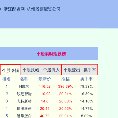
测
浙江配资网
杭州股票配资公司
个股实时涨跌榜
个股跌幅
个股流入
个股流出
换手率
个股涨幅
排名
名称
最新价
涨幅
换手率
1
N展芯
116.52
396.89%
79.39%
2
锐翔智能
110.02
20.21%
16.80%
3
志特新材
14.8
20.03%
14.18%
4
博腾股份
20.44
20.02%
14.77%
5
近岸蛋白
46.72
20.01%
5.62%