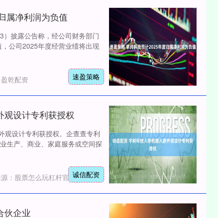
度归属净利润为负值
533）披露公告称，经公司财务部门
值，公司2025年度经营业绩将出现
速盈策略
：盈乾配资
外观设计专利获授权
沪深300
4694.44
”外观设计专利获授权。企查查专利
1.42%
43.13
0.93%
业生产、商业、家庭服务或空间探
诚信配资
来源：股票怎么玩杠杆官网
合伙企业