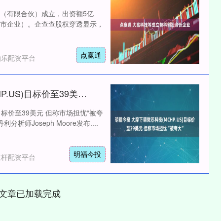
（有限合伙）成立，出资额5亿
市企业）。企查查股权穿透显示，
点赢通
伯乐配资平台
明福今投 大摩下调微芯科技(MCHP.US)目标价至39美元 但称市场担忧“被夸大”
目标价至39美元 但称市场担忧“被夸
师Joseph Moore发布....
明福今投
杠杆配资平台
文章已加载完成