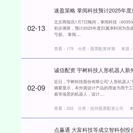
速盈策略 掌阅科技预计2025年
北京商报讯1月7日晚间，掌阅科技（603
02-13
初步测算，预计2025年度归属净利润为负
亏损。 掌阅....
查看：
178
分类：
股票配资评测
来源
诚信配资 宇树科技人形机器人新
深证成指
14311.01
近日，宇树科技股份有限公司“人形机器人
39.68
1.02%
200.89
02-09
摘要显示，本外观设计产品的用途为用于工
索等场景的机器人，设计....
查看：
202
分类：
杭州股票配资公司
点赢通 大富科技等成立智科创投