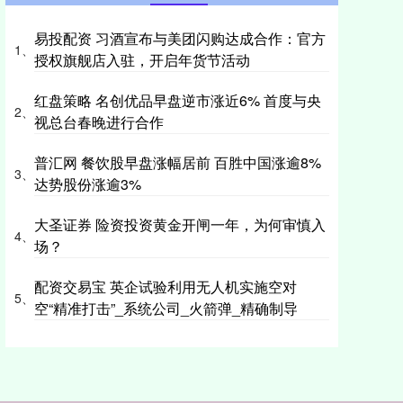
易投配资 习酒宣布与美团闪购达成合作：官方
1、
授权旗舰店入驻，开启年货节活动
红盘策略 名创优品早盘逆市涨近6% 首度与央
2、
视总台春晚进行合作
普汇网 餐饮股早盘涨幅居前 百胜中国涨逾8%
3、
达势股份涨逾3%
大圣证券 险资投资黄金开闸一年，为何审慎入
4、
场？
配资交易宝 英企试验利用无人机实施空对
5、
空“精准打击”_系统公司_火箭弹_精确制导