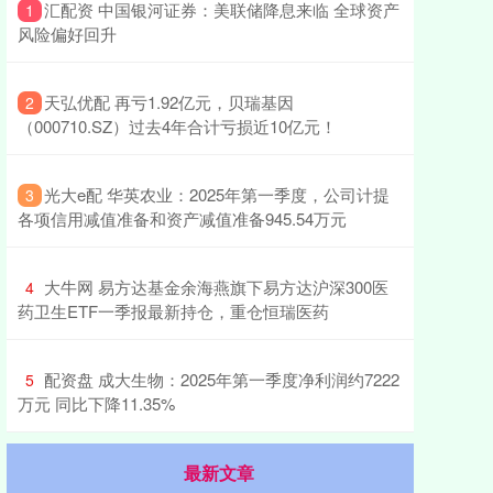
​汇配资 中国银河证券：美联储降息来临 全球资产
1
风险偏好回升
​天弘优配 再亏1.92亿元，贝瑞基因
2
（000710.SZ）过去4年合计亏损近10亿元！
​光大e配 华英农业：2025年第一季度，公司计提
3
各项信用减值准备和资产减值准备945.54万元
​大牛网 易方达基金余海燕旗下易方达沪深300医
4
药卫生ETF一季报最新持仓，重仓恒瑞医药
​配资盘 成大生物：2025年第一季度净利润约7222
5
万元 同比下降11.35%
最新文章