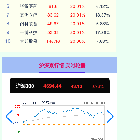
6
毕得医药
61.6
20.01%
6.12%
7
五洲医疗
83.62
20.01%
18.37%
8
耐科装备
49.67
20.01%
6.83%
9
一博科技
53.33
20.01%
17.26%
10
方邦股份
146.16
20.00%
7.68%
沪深京行情 实时轮播
北证50
1134.24
创
11.37
1.01%