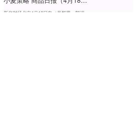
小麦策略 商品日报（4月18日）：原油燃料油延续走高 多晶硅工业硅继续重挫
新华财经北京4月18日电（吴郑思、郭洲
洋） 能化、金属等主要板块企稳，驱动国内
商品期货市场周五维持住了相对偏强的运行
态势。截至当天下午收盘时，中证商品期货
小麦策略
价格指....
查看：
136
分类：
杭州股票配资
公司
51配资网 瑞达期货鸡蛋产业日报20250527
51配资网 （原标题：瑞达期货鸡蛋产业日报
20250527）51配资网....
51配资网
查看：
142
分类：
杭州股票配资
公司