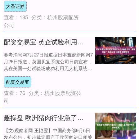
大圣证券
查看：
185
分类：
杭州股票配资
公司
配资交易宝 英企试验利用无人机实施空对空“精准打击”_系统公司_火箭弹_精确制导
参考消息网7月27日报道据日本雅虎新闻网7
月25日报道，英国贝宜系统公司日前宣布，
其在美国一处试验场成功利用无人机系统发
射精确制导弹药，并摧毁了空中和地面目
配资交易宝
标。....
查看：
76
分类：
杭州股票配资公
司
趣操盘 欧洲猪肉行业急了，欧盟：正研究中方反倾销裁决
【文/观察者网 王恺雯】中国商务部9月5日
发布公告，初步裁定原产于欧盟的进口相关