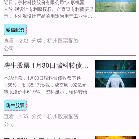
近日，宇树科技股份有限公司“人形机器
人”外观设计专利获授权。企查查专利摘要显
示，本外观设计产品的用途为用于工业生
产、商业、家庭服务或空间探索等场景的机
诚信配资
器人，设计....
查看：
202
分类：
杭州股票配资
公司
嗨牛股票 1月30日瑞科转债下跌168%，转股溢价率619%
本站消息，1月30日瑞科转债收盘下跌
1.68%，报138.17元/张，成交额1.02亿元，
转股溢价率61.9%。 资料显示，瑞科转债信
用级别为“A”，债券期限6....
嗨牛股票
查看：
155
分类：
杭州股票配资
公司