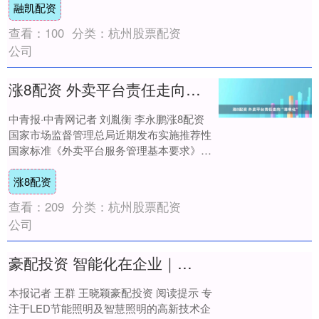
融凯配资
查看：
100
分类：
杭州股票配资
公司
涨8配资 外卖平台责任走向“清单化”
中青报·中青网记者 刘胤衡 李永鹏涨8配资
国家市场监督管理总局近期发布实施推荐性
国家标准《外卖平台服务管理基本要求》
（以下简称“新国标”），美团、淘宝闪购、
涨8配资
京....
查看：
209
分类：
杭州股票配资
公司
豪配投资 智能化在企业｜路灯是如何学会“思考”的？
本报记者 王群 王晓颖豪配投资 阅读提示 专
注于LED节能照明及智慧照明的高新技术企