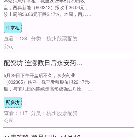
本站消息牛掌柜，截至2025年5月30日收
盘，西典新能（603312）报收于36.06元，
较上周的36.86元下跌2.17%。本周，西典新
能5月29日盘中最高价....
牛掌柜
查看：
134
分类：
杭州股票配资
公司
配资坊 连涨数日后永安药业股票今日盘中跌停！一季度亏损同时 公司董事长陈勇刚遭留置
5月29日下午开盘后不久，永安药业
（002365）跌停，截至发稿股价报22.17元/
股，与前几日的连续走高形成强烈对比。 事
实上，5月12日至28日，永安药业股....
配资坊
查看：
117
分类：
杭州股票配资
公司