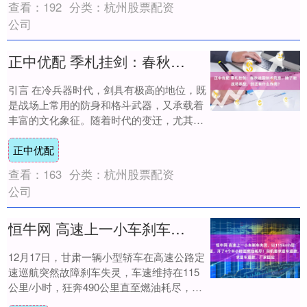
查看：
192
分类：
杭州股票配资
公司
正中优配 季札挂剑：春秋战国剑术风靡，除了能战场杀敌，剑还有什么作用？
引言 在冷兵器时代，剑具有极高的地位，既
是战场上常用的防身和格斗武器，又承载着
丰富的文化象征。随着时代的变迁，尤其是
热武器的崛起，剑的地位逐渐被远程武器所
正中优配
取代，....
查看：
163
分类：
杭州股票配资
公司
恒牛网 高速上一小车刹车失灵，以115kmh狂奔490公里，开了4个半小时至燃油耗尽！司机要求退车退款，厂家回应
12月17日，甘肃一辆小型轿车在高速公路定
速巡航突然故障刹车失灵，车速维持在115
公里/小时，狂奔490公里直至燃油耗尽，最
终在交警和路政的“护航编队”下化险为....