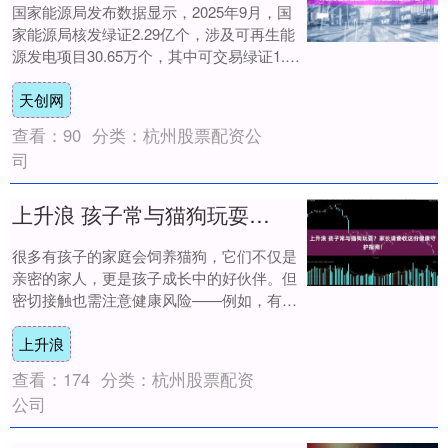
国家能源局发布数据显示，2025年9月，国
家能源局核发绿证2.29亿个，涉及可再生能
源发电项目30.65万个，其中可交易绿证1.58
亿个，占比68.86%。本期....
天创网
查看：
90
分类：
杭州股票配资公
司
上升浪 孩子常与猫狗玩耍？家长请查收这份健康守护指南！
很多有孩子的家庭会饲养猫狗，它们不仅是
亲密的家人，更是孩子成长中的好伙伴。但
密切接触也需注意健康风险——例如，有孩
子在与猫狗玩耍后，粪便中出现类似面条、
上升浪
会伸缩的....
查看：
174
分类：
杭州股票配资
公司