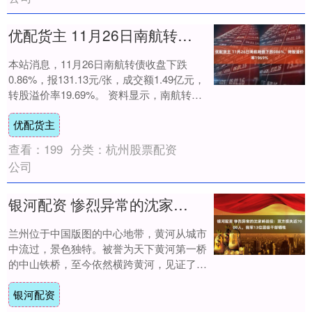
优配货主 11月26日南航转债下跌086%，转股溢价率1969%
本站消息，11月26日南航转债收盘下跌
0.86%，报131.13元/张，成交额1.49亿元，
转股溢价率19.69%。 资料显示，南航转债
信用级别为“AAA”，债....
优配货主
查看：
199
分类：
杭州股票配资
公司
银河配资 惨烈异常的沈家岭战役：双方损失近7000人，我军13位团级干部牺牲
兰州位于中国版图的中心地带，黄河从城市
中流过，景色独特。被誉为天下黄河第一桥
的中山铁桥，至今依然横跨黄河，见证了这
座城市的变迁。桥上的弹痕也记录了这里曾
银河配资
经的痛苦....