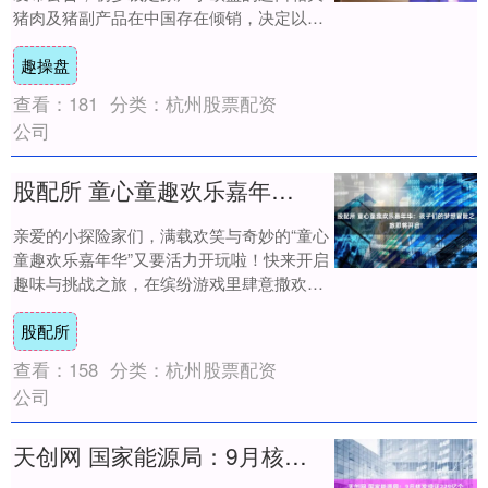
猪肉及猪副产品在中国存在倾销，决定以保
证金形式实施临时反倾销措施。 据商务部有
趣操盘
关....
查看：
181
分类：
杭州股票配资
公司
股配所 童心童趣欢乐嘉年华：孩子们的梦想冒险之旅即将开启！
亲爱的小探险家们，满载欢笑与奇妙的“童心
童趣欢乐嘉年华”又要活力开玩啦！快来开启
趣味与挑战之旅，在缤纷游戏里肆意撒欢，
一起编织属于我们的梦幻童年回忆！ 🎈 活
股配所
动....
查看：
158
分类：
杭州股票配资
公司
天创网 国家能源局：9月核发绿证229亿个