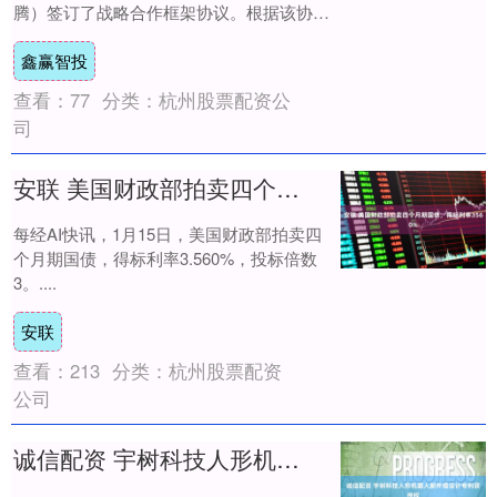
腾）签订了战略合作框架协议。根据该协
议，双方将在全球市....
鑫赢智投
查看：
77
分类：
杭州股票配资公
司
安联 美国财政部拍卖四个月期国债，得标利率3560%
每经AI快讯，1月15日，美国财政部拍卖四
个月期国债，得标利率3.560%，投标倍数
3。....
安联
查看：
213
分类：
杭州股票配资
公司
诚信配资 宇树科技人形机器人新外观设计专利获授权