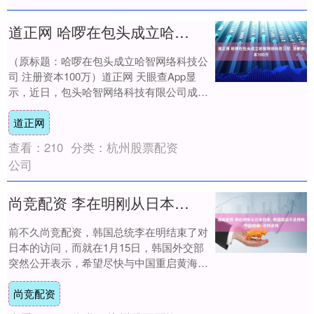
道正网 哈啰在包头成立哈智网络科技公司 注册资本100万
（原标题：哈啰在包头成立哈智网络科技公
司 注册资本100万）道正网 天眼查App显
示，近日，包头哈智网络科技有限公司成
立，法定代表人为周伟，注册资本100万人
道正网
民....
查看：
210
分类：
杭州股票配资
公司
尚竞配资 李在明刚从日本回来, 韩国就迫不及待向中国喊话: 尽快谈判
前不久尚竞配资，韩国总统李在明结束了对
日本的访问，而就在1月15日，韩国外交部
突然公开表示，希望尽快与中国重启黄海划
界问题的副部级谈判。 这番表态来得突然、
尚竞配资
动作....