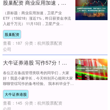
股巢配资 商业应用加速，卫星产业ETF（159218）涨近1%，昨日获资金净流入超千万元
（原标题：商业应用加速，卫星产业
ETF（159218）涨近1%，昨日获资金净流
入超千万元） 11月13日，卫星产业
ETF（159218）开盘上攻，盘中涨超0.9....
股巢配资
查看：
187
分类：
杭州股票配资
公司
大牛证券港股 写作57分！江苏地区MPAcc学长8500字精准提分攻略
各位正在备战管理类联考的同学们，大家
好！我是小豪学长，今天特别开心能和大家
聊聊管综写作的备考经验。 我本科毕业于华
东一所双非财经类院校，学的是会计学，25
大牛证券港股
年成功....
查看：
145
分类：
杭州股票配资
公司