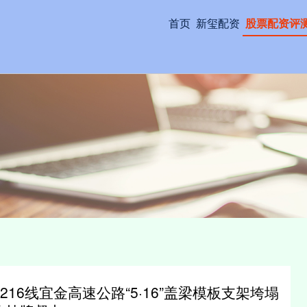
首页
新玺配资
股票配资评
16线宜金高速公路“5·16”盖梁模板支架垮塌