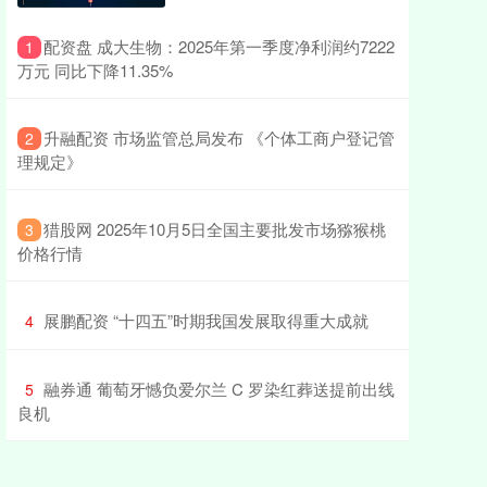
​配资盘 成大生物：2025年第一季度净利润约7222
1
万元 同比下降11.35%
​升融配资 市场监管总局发布 《个体工商户登记管
2
理规定》
​猎股网 2025年10月5日全国主要批发市场猕猴桃
3
价格行情
​展鹏配资 “十四五”时期我国发展取得重大成就
4
​融券通 葡萄牙憾负爱尔兰 C 罗染红葬送提前出线
5
良机