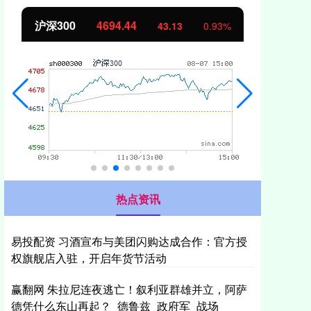
北证50
1134.24
创
11.37
1.01%
热点资讯
易投配资 习酒宣布与美团闪购达成合作：官方授
权旗舰店入驻，开启年货节活动
赢翻网 朱拉尼连夜逃亡！叙利亚群雄并立，阿萨
德凭什么东山再起？_德鲁兹_政府军_战场