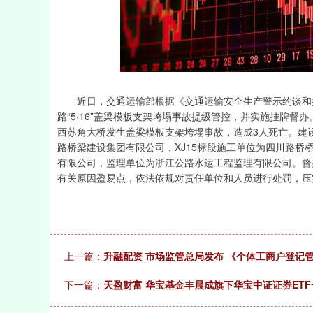
深证成指
14311.01
39.68
1.02%
200.89
近日，交通运输部根据《交通运输安全生产警示约谈和挂牌
路“5·16”盖梁模板支架垮塌事故提级管控，并实施挂牌督办。
西苏角大桥发生盖梁模板支架垮塌事故，造成3人死亡。建
路桥梁建设集团有限公司，XJ15标段施工单位为四川路
有限公司，监理单位为浙江公路水运工程监理有限公司。督
有关原因盈易点，依法依规对责任单位和人员进行处罚，压
上一篇：
升融配资 市场监管总局发布 《个体工商户登记
下一篇：
天盈财富 华宝基金丰晨成旗下华宝中证证券ET