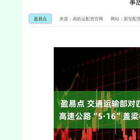
事
盈易点
来源：鼎皓运配资官网
网站：新玺配