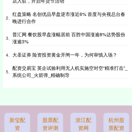
店入驻，开启年货节活动
红盘策略 名创优品早盘逆市涨近6% 首度与央视总台春
2、
晚进行合作
普汇网 餐饮股早盘涨幅居前 百胜中国涨逾8%达势股份
3、
涨逾3%
大圣证券 险资投资黄金开闸一年，为何审慎入场？
4、
配资交易宝 英企试验利用无人机实施空对空“精准打击”_
5、
系统公司_火箭弹_精确制导
新玺配
股票配
浙江配
杭州股
资
资评测
资网
票配资