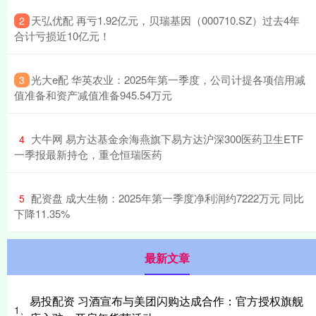
​天弘优配 再亏1.92亿元，贝瑞基因（000710.SZ）过去4年
2
合计亏损近10亿元！
​光大e配 华英农业：2025年第一季度，公司计提各项信用减
3
值准备和资产减值准备945.54万元
​大牛网 易方达基金余海燕旗下易方达沪深300医药卫生ETF
4
一季报最新持仓，重仓恒瑞医药
​配资盘 成大生物：2025年第一季度净利润约7222万元 同比
5
下降11.35%
最新文章
易投配资 习酒宣布与美团闪购达成合作：官方授权旗舰
1、