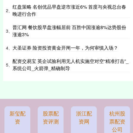
红盘策略 名创优品早盘逆市涨近6% 首度与央视总台春
2、
晚进行合作
普汇网 餐饮股早盘涨幅居前 百胜中国涨逾8%达势股份
3、
涨逾3%
大圣证券 险资投资黄金开闸一年，为何审慎入场？
4、
配资交易宝 英企试验利用无人机实施空对空“精准打击”_
5、
系统公司_火箭弹_精确制导
新玺配
股票配
浙江配
杭州股
资
资评测
资网
票配资
公司