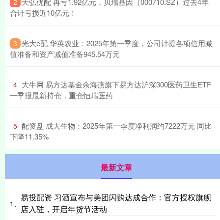
​天弘优配 再亏1.92亿元，贝瑞基因（000710.SZ）过去4年
2
合计亏损近10亿元！
​光大e配 华英农业：2025年第一季度，公司计提各项信用减
3
值准备和资产减值准备945.54万元
​大牛网 易方达基金余海燕旗下易方达沪深300医药卫生ETF
4
一季报最新持仓，重仓恒瑞医药
​配资盘 成大生物：2025年第一季度净利润约7222万元 同比
5
下降11.35%
最新文章
易投配资 习酒宣布与美团闪购达成合作：官方授权旗舰
1、
店入驻，开启年货节活动