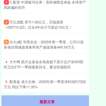
​汇配资 中国银河证券：美联储降息来临 全球资产
1
风险偏好回升
​天弘优配 再亏1.92亿元，贝瑞基因
2
（000710.SZ）过去4年合计亏损近10亿元！
​光大e配 华英农业：2025年第一季度，公司计提
3
各项信用减值准备和资产减值准备945.54万元
​大牛网 易方达基金余海燕旗下易方达沪深300医
4
药卫生ETF一季报最新持仓，重仓恒瑞医药
​配资盘 成大生物：2025年第一季度净利润约7222
5
万元 同比下降11.35%
最新文章