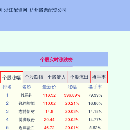
测
浙江配资网
杭州股票配资公司
个股实时涨跌榜
个股跌幅
个股流入
个股流出
换手率
个股涨幅
排名
名称
最新价
涨幅
换手率
1
N展芯
116.52
396.89%
79.39%
2
锐翔智能
110.02
20.21%
16.80%
3
志特新材
14.8
20.03%
14.18%
4
博腾股份
20.44
20.02%
14.77%
5
近岸蛋白
46.72
20.01%
5.62%