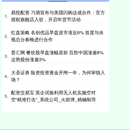
易投配资 习酒宣布与美团闪购达成合作：官方
1、
授权旗舰店入驻，开启年货节活动
红盘策略 名创优品早盘逆市涨近6% 首度与央
2、
视总台春晚进行合作
普汇网 餐饮股早盘涨幅居前 百胜中国涨逾8%
3、
达势股份涨逾3%
大圣证券 险资投资黄金开闸一年，为何审慎入
4、
场？
配资交易宝 英企试验利用无人机实施空对
5、
空“精准打击”_系统公司_火箭弹_精确制导