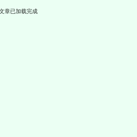
文章已加载完成
沪深300
4694.44
200.89
1.42%
43.13